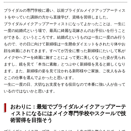
ブライダルの専門学校に通い、以前ブライダルメイクアップアーティス
トをやっていた講師の方から直接学び、資格を習得しました。
ブライダルメイクアップアーティストになってよかったことは、一生に
一度の結婚式という場で、最高に綺麗な花嫁さんのお手伝いを行うこと
ができる、というところです。結婚式というものは一生に一度のみ行う
もので、その日に向けて新婦様は一生懸命ダイエットをされたり体やお
顔を綺麗にされてきます。すべてが万全に整った新婦様にたいして私が
メイクやヘアーを綺麗に施すことによって更に美しくなった姿が見られ
ますし、鏡を見て「本当に素敵」とつぶやく新婦様を見ると嬉しくなり
ます。また、新婦様の姿を見て泣かれる新郎様やご家族、ご友人をみる
とこの仕事を選んでよかったと思います。
一生に一度の日、大切なお支度をする役目なので本番に強い人が合って
いるのではないかと思います。
おわりに：最短でブライダルメイクアップアーテ
ィストになるにはメイク専門学校やスクールで技
術習得を目指そう