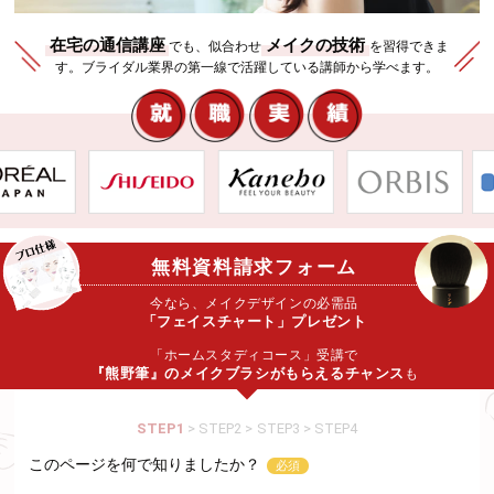
在宅の通信講座
メイクの技術
でも、似合わせ
を習得できま
す。
ブライダル業界の第一線で活躍している講師から学べます。
無料資料請求フォーム
今なら、メイクデザインの必需品
「フェイスチャート」プレゼント
「ホームスタディコース」受講で
『熊野筆』のメイクブラシ
がもらえるチャンス
も
STEP1
STEP2
STEP3
STEP4
このページを何で知りましたか？
必須