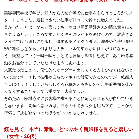
美容専門学校で学び、知人からの紹介等でお仕事をもらうところからス
タートしました。最初は少ない仕事が口コミで徐々に増えました。
良かったことは、なんと言っても、やはり新郎新婦さんの晴れ舞台に立
ち会えるというところです。たくさんのライトを浴びるので、濃過ぎる
メイクでは台無しになるし、薄すぎるメイクもダメ。濃淡や色使いを緻
密に相談しながら、何よりもナチュラルで柔らかい仕上がりになるよ
う、調整していく一瞬一瞬が、とても神聖な瞬間に思えて、あらゆる感
動をお裾分けしていただけたように思います。
大変だったことは、個性的なオーダーを出してくる方も少なくはないと
いう点です。それは技術や自らのスキルで対応できるのですが、結婚式
当日はイライラしていらっしゃる花嫁さんも多いので、事前準備を抜か
りなくすることがとても重要で、大変でした。
そのため、臨機応変にお客様の求めることに応えられる人が向いている
と思います。要領の悪い方は、自らの中でタスクを組み立て、しっかり
準備して挑む癖をつけたほうがいいかもしれません。
鏡を見て「本当に素敵」とつぶやく新婦様を見ると嬉しい
（女性・20代）