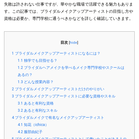
失敗は許されない仕事ですが、華やかな職場で活躍できる魅力もありま
す。この記事では、ブライダルメイクアップアーティストの目指し方や
資格は必要か、専門学校に通うべきかなどを詳しく確認していきます。
目次
[
hide
]
1
ブライダルメイクアップアーティストになるには？
1.1
独学でも目指せる？
1.2
ブライダルヘアメイクを学べるメイク専門学校やスクールは
あるの？
1.3
どんな授業内容？
2
ブライダルメイクアップアーティストだけのやりがい
3
ブライダルメイクアップアーティストに必要な資格やスキル
3.1
あると有利な資格
3.2
あると有利なスキル
4
ブライダルメイクで有名なメイクアップアーティスト
4.1
知花（ichica）
4.2
服部由紀子
5
ブライダルメイクアップアーティストとして働いたことがある人の