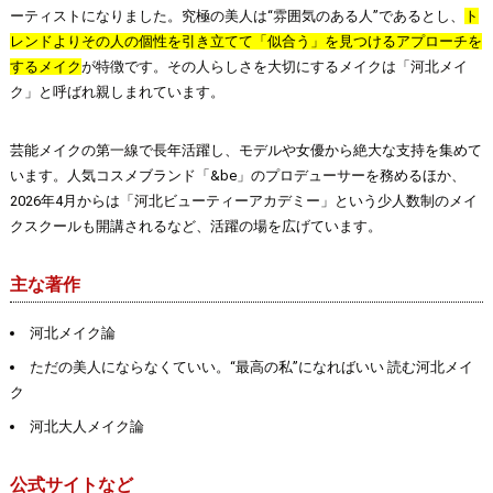
ーティストになりました。究極の美人は“雰囲気のある人”であるとし、
ト
レンドよりその人の個性を引き立てて「似合う」を見つけるアプローチを
するメイク
が特徴です。その人らしさを大切にするメイクは「河北メイ
ク」と呼ばれ親しまれています。
芸能メイクの第一線で長年活躍し、モデルや女優から絶大な支持を集めて
います。人気コスメブランド「&be」のプロデューサーを務めるほか、
2026年4月からは「河北ビューティーアカデミー」という少人数制のメイ
クスクールも開講されるなど、活躍の場を広げています。
主な著作
河北メイク論
ただの美人にならなくていい。“最高の私”になればいい 読む河北メイ
ク
河北大人メイク論
公式サイトなど