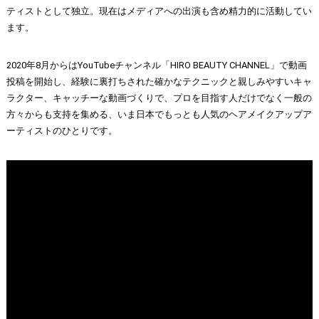
ティストとして独立。現在はメディアへの出演も含め精力的に活動してい
ます。
2020年8月からはYouTubeチャンネル「HIRO BEAUTY CHANNEL」で動画
投稿を開始し、経験に裏打ちされた確かなテクニックと親しみやすいキャ
ラクター、キャッチーな動画づくりで、プロを目指す人だけでなく一般の
方々からも支持を集める、いま日本でもっとも人気のヘアメイクアップア
ーティストのひとりです。