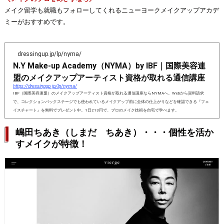
メイク留学も就職もフォローしてくれるニューヨークメイクアップアカデ
ミーがおすすめです。
dressingup.jp/lp/nyma/
N.Y Make-up Academy（NYMA）by IBF｜国際美容連
盟のメイクアップアーティスト資格が取れる通信講座
https://dressingup.jp/lp/nyma/
IBF（国際美容連盟）のメイクアップアーティスト資格が取れる通信講座ならNYMAへ。Webから資料請求
で、コレクションバックステージでも使われているメイクアップ前に全体の仕上がりなどを確認できる『フェ
イスチャート』を無料でプレゼント中。1日213円で、プロのメイク技術を自宅で学べます。
嶋田ちあき（しまだ ちあき）・・・個性を活か
すメイクが特徴！