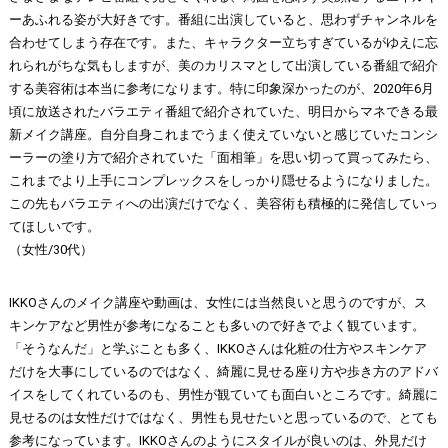
ーあふれる姿が大好きです。番組に出演していると、思わずチャンネルを
合わせてしまう存在です。また、キャラクター立ちすぎているがゆえに忘
れられがちな気もしますが、美のカリスマとして出演している番組で紹介
する美容術は本当に参考になります。特に印象深かったのが、2020年6月
頃に放送されたバラエティ番組で紹介されていた、明日からマネできる最
新メイク講座。自分自身これまでうまく使えていないと感じていたコンシ
ーラーの塗り方で紹介されていた「面相筆」を思い切って買ってみたら、
これまでより上手にコンプレックスをしっかり隠せるようになりました。
この先もバラエティへの出演だけでなく、美容術も積極的に発信していっ
てほしいです。
（女性/30代）
IKKOさんのメイク講座や動画は、女性には当然良いと思うのですが、ス
キンケアなど男性が参考になることも多いので好きでよく観ています。
「そうなんだ」と学ぶことも多く、IKKOさんは化粧の仕方やスキンケア
だけを大事にしているのではなく、綺麗に見せる座り方や歩き方のアドバ
イスをしてくれているのも、男性が観ていても面白いところです。綺麗に
見せるのは女性だけではなく、男性も見せたいと思っているので、とても
参考になっています。IKKOさんのようにスタイルが良いのは、外見だけ