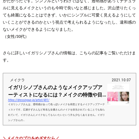
がたかったです。シンプルというわけではなく、透明感があってナチュラ
ルに見えるメイクというのも今時で良いなと感じました。沢山塗りたくっ
ても綺麗になることはできず、いかにシンプルに可愛く見えるようにして
いくことができるのかという視点で考えられるようになったし、違和感の
ないメイクができるようになりました。
（女性/30代）
さらに詳しいイガリシノブさんの情報は、こちらの記事をご覧いただけま
す。
メイクラ
2021.10.07
イガリシノブさんのようなメイクアップア
ーティストになるには？メイクの特徴や目...
https://dressingup.jp/artist/481/
イガリシノブさんは、透明感があって色っぽいメイクを得意とするメイクアップアーテ
ィストです。広瀬すずさんなど有名な女優さんのメイクを担当されていることでも知ら
れていて、イガリさんにメイクをしてもらいたいという方も少なくありません。イガリ
シノブさんの...
＼メイクのプロをめざすなら／