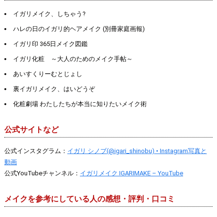
イガリメイク、しちゃう?
ハレの日のイガリ的ヘアメイク (別冊家庭画報)
イガリ印 365日メイク図鑑
イガリ化粧 ～大人のためのメイク手帖～
あいすくりーむとじょし
裏イガリメイク、はいどうぞ
化粧劇場 わたしたちが本当に知りたいメイク術
公式サイトなど
公式インスタグラム：
イガリ シノブ(@igari_shinobu) • Instagram写真と
動画
公式YouTubeチャンネル：
イガリメイク IGARIMAKE – YouTube
メイクを参考にしている人の感想・評判・口コミ