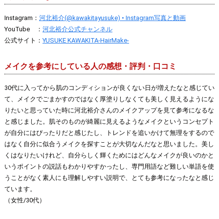
Instagram：
河北裕介(@kawakitayusuke) • Instagram写真と動画
YouTube ：
河北裕介公式チャンネル
公式サイト：
YUSUKE KAWAKITA-HairMake-
メイクを参考にしている人の感想・評判・口コミ
30代に入ってから肌のコンディションが良くない日が増えたなと感じてい
て、メイクでごまかすのではなく厚塗りしなくても美しく見えるようにな
りたいと思っていた時に河北裕介さんのメイクアップを見て参考になるな
と感じました。肌そのものが綺麗に見えるようなメイクというコンセプト
が自分にはぴったりだと感じたし、トレンドを追いかけて無理をするので
はなく自分に似合うメイクを探すことが大切なんだなと思いました。美し
くはなりたいけれど、自分らしく輝くためにはどんなメイクが良いのかと
いうポイントの説話もわかりやすかったし、専門用語など難しい単語を使
うことがなく素人にも理解しやすい説明で、とても参考になったなと感じ
ています。
（女性/30代）