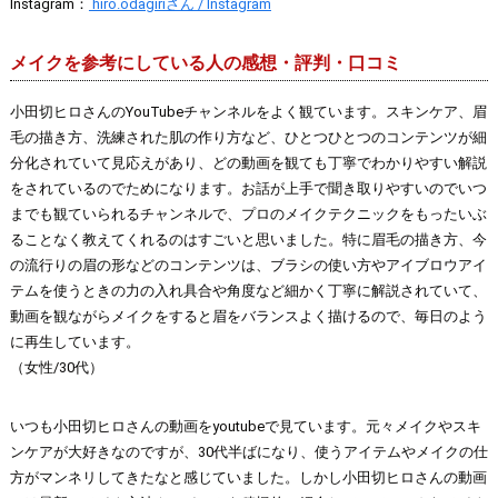
Instagram：
hiro.odagiriさん / Instagram
メイクを参考にしている人の感想・評判・口コミ
小田切ヒロさんのYouTubeチャンネルをよく観ています。スキンケア、眉
毛の描き方、洗練された肌の作り方など、ひとつひとつのコンテンツが細
分化されていて見応えがあり、どの動画を観ても丁寧でわかりやすい解説
をされているのでためになります。お話が上手で聞き取りやすいのでいつ
までも観ていられるチャンネルで、プロのメイクテクニックをもったいぶ
ることなく教えてくれるのはすごいと思いました。特に眉毛の描き方、今
の流行りの眉の形などのコンテンツは、ブラシの使い方やアイブロウアイ
テムを使うときの力の入れ具合や角度など細かく丁寧に解説されていて、
動画を観ながらメイクをすると眉をバランスよく描けるので、毎日のよう
に再生しています。
（女性/30代）
いつも小田切ヒロさんの動画をyoutubeで見ています。元々メイクやスキ
ンケアが大好きなのですが、30代半ばになり、使うアイテムやメイクの仕
方がマンネリしてきたなと感じていました。しかし小田切ヒロさんの動画