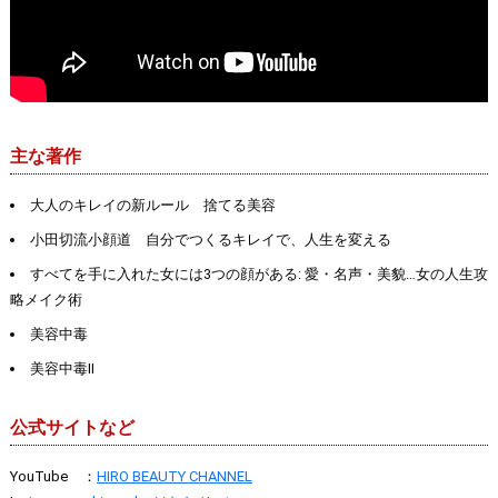
主な著作
大人のキレイの新ルール 捨てる美容
小田切流小顔道 自分でつくるキレイで、人生を変える
すべてを手に入れた女には3つの顔がある: 愛・名声・美貌…女の人生攻
略メイク術
美容中毒
美容中毒II
公式サイトなど
YouTube ：
HIRO BEAUTY CHANNEL