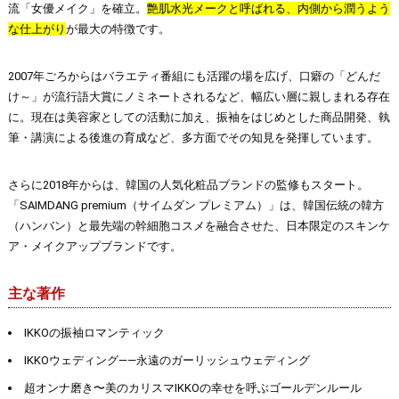
流「女優メイク」を確立。
艶肌水光メークと呼ばれる、内側から潤うよう
な仕上がり
が最大の特徴です。
2007年ごろからはバラエティ番組にも活躍の場を広げ、口癖の「どんだ
け～」が流行語大賞にノミネートされるなど、幅広い層に親しまれる存在
に。現在は美容家としての活動に加え、振袖をはじめとした商品開発、執
筆・講演による後進の育成など、多方面でその知見を発揮しています。
さらに2018年からは、韓国の人気化粧品ブランドの監修もスタート。
「SAIMDANG premium（サイムダン プレミアム）」は、韓国伝統の韓方
（ハンバン）と最先端の幹細胞コスメを融合させた、日本限定のスキンケ
ア・メイクアップブランドです。
主な著作
IKKOの振袖ロマンティック
IKKOウェディング――永遠のガーリッシュウェディング
超オンナ磨き〜美のカリスマIKKOの幸せを呼ぶゴールデンルール