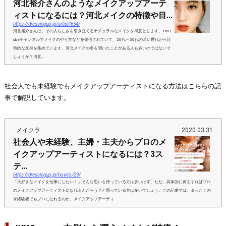
河北裕介さんのようなメイクアップアーテ
ィストになるには？河北メイクの特徴や目...
https://dressingup.jp/artist/654/
河北裕介さんは、その人らしさを引き立てるナチュラルなメイクを得意とします。YouT
ubeチャンネルでメイクのやり方などを発信されていて、20代～30代の若い世代から圧
倒的な支持を集めています。河北メイクの名を聞いたことがある人も多いのではないで
しょうか？河北...
社会人でも未経験でもメイクアップアーティストになる方法はこちらの記
事で解説しています。
メイクラ
2020.03.31
社会人や未経験、主婦・主夫からプロのメ
イクアップアーティストになるには？3ス
テ...
https://dressingup.jp/howto/29/
「大好きなメイクを仕事にしたい！」そんな思いを持っている方は多いはず。ただ、具体的に何をすればプロ
のメイクアップアーティストになれるんだろう？と思っている方は多いでしょう。この記事では、まったくの
未経験者でもプロになれるのか、メイクアップアーティ...