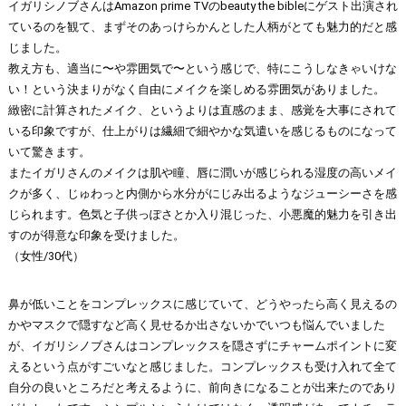
イガリシノブさんはAmazon prime TVのbeauty the bibleにゲスト出演され
ているのを観て、まずそのあっけらかんとした人柄がとても魅力的だと感
じました。
教え方も、適当に〜や雰囲気で〜という感じで、特にこうしなきゃいけな
い！という決まりがなく自由にメイクを楽しめる雰囲気がありました。
緻密に計算されたメイク、というよりは直感のまま、感覚を大事にされて
いる印象ですが、仕上がりは繊細で細やかな気遣いを感じるものになって
いて驚きます。
またイガリさんのメイクは肌や瞳、唇に潤いが感じられる湿度の高いメイ
クが多く、じゅわっと内側から水分がにじみ出るようなジューシーさを感
じられます。色気と子供っぽさとか入り混じった、小悪魔的魅力を引き出
すのが得意な印象を受けました。
（女性/30代）
鼻が低いことをコンプレックスに感じていて、どうやったら高く見えるの
かやマスクで隠すなど高く見せるか出さないかでいつも悩んでいました
が、イガリシノブさんはコンプレックスを隠さずにチャームポイントに変
えるという点がすごいなと感じました。コンプレックスも受け入れて全て
自分の良いところだと考えるように、前向きになることが出来たのであり