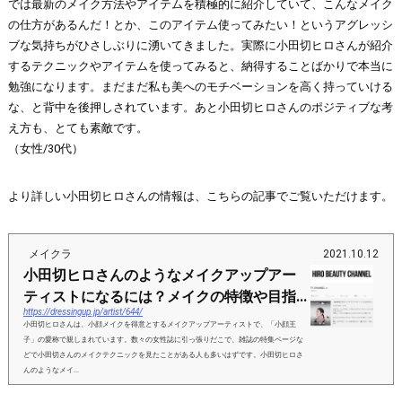
では最新のメイク方法やアイテムを積極的に紹介していて、こんなメイク
の仕方があるんだ！とか、このアイテム使ってみたい！というアグレッシ
ブな気持ちがひさしぶりに湧いてきました。実際に小田切ヒロさんが紹介
するテクニックやアイテムを使ってみると、納得することばかりで本当に
勉強になります。まだまだ私も美へのモチベーションを高く持っていける
な、と背中を後押しされています。あと小田切ヒロさんのポジティブな考
え方も、とても素敵です。
（女性/30代）
より詳しい小田切ヒロさんの情報は、こちらの記事でご覧いただけます。
メイクラ
2021.10.12
小田切ヒロさんのようなメイクアップアー
ティストになるには？メイクの特徴や目指...
https://dressingup.jp/artist/644/
小田切ヒロさんは、小顔メイクを得意とするメイクアップアーティストで、「小顔王
子」の愛称で親しまれています。数々の女性誌に引っ張りだこで、雑誌の特集ページな
どで小田切さんのメイクテクニックを見たことがある人も多いはずです。小田切ヒロさ
んのようなメイ...