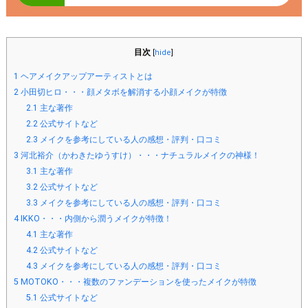
目次
[
hide
]
1
ヘアメイクアップアーティストとは
2
小田切ヒロ・・・顔メタボを解消する小顔メイクが特徴
2.1
主な著作
2.2
公式サイトなど
2.3
メイクを参考にしている人の感想・評判・口コミ
3
河北裕介（かわきたゆうすけ）・・・ナチュラルメイクの神様！
3.1
主な著作
3.2
公式サイトなど
3.3
メイクを参考にしている人の感想・評判・口コミ
4
IKKO・・・内側から潤うメイクが特徴！
4.1
主な著作
4.2
公式サイトなど
4.3
メイクを参考にしている人の感想・評判・口コミ
5
MOTOKO・・・複数のファンデーションを使ったメイクが特徴
5.1
公式サイトなど