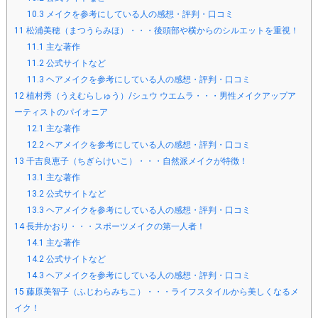
10.3
メイクを参考にしている人の感想・評判・口コミ
11
松浦美穂（まつうらみほ）・・・後頭部や横からのシルエットを重視！
11.1
主な著作
11.2
公式サイトなど
11.3
ヘアメイクを参考にしている人の感想・評判・口コミ
12
植村秀（うえむらしゅう）/シュウ ウエムラ・・・男性メイクアップア
ーティストのパイオニア
12.1
主な著作
12.2
ヘアメイクを参考にしている人の感想・評判・口コミ
13
千吉良恵子（ちぎらけいこ）・・・自然派メイクが特徴！
13.1
主な著作
13.2
公式サイトなど
13.3
ヘアメイクを参考にしている人の感想・評判・口コミ
14
長井かおり・・・スポーツメイクの第一人者！
14.1
主な著作
14.2
公式サイトなど
14.3
ヘアメイクを参考にしている人の感想・評判・口コミ
15
藤原美智子（ふじわらみちこ）・・・ライフスタイルから美しくなるメ
イク！