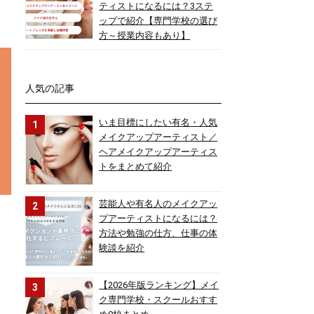
ティストになるには？3ステ
ップで紹介【専門学校の選び
方～授業内容もあり】
人気の記事
いま目標にしたい有名・人気
メイクアップアーティスト／
ヘアメイクアップアーティス
トをまとめて紹介
芸能人や有名人のメイクアッ
プアーティストになるには？
方法や勉強の仕方、仕事の体
験談を紹介
【2026年版ランキング】メイ
ク専門学校・スクールおすす