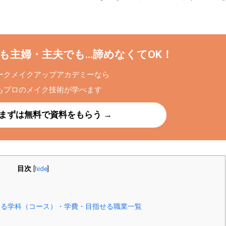
も主婦・主夫でも…諦めなくてOK！
ークメイクアップアカデミーなら
もプロのメイク技術が学べます
まずは無料で資料をもらう →
目次
[
hide
]
報
る学科（コース）・学費・目指せる職業一覧