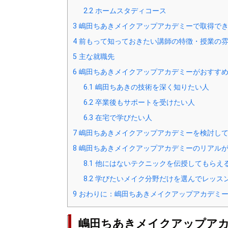
2.2
ホームスタディコース
3
嶋田ちあきメイクアップアカデミーで取得で
4
前もって知っておきたい講師の特徴・授業の
5
主な就職先
6
嶋田ちあきメイクアップアカデミーがおすす
6.1
嶋田ちあきの技術を深く知りたい人
6.2
卒業後もサポートを受けたい人
6.3
在宅で学びたい人
7
嶋田ちあきメイクアップアカデミーを検討して
8
嶋田ちあきメイクアップアカデミーのリアルが
8.1
他にはないテクニックを伝授してもらえる(
8.2
学びたいメイク分野だけを選んでレッスンを
9
おわりに：嶋田ちあきメイクアップアカデミー
嶋田ちあきメイクアップア